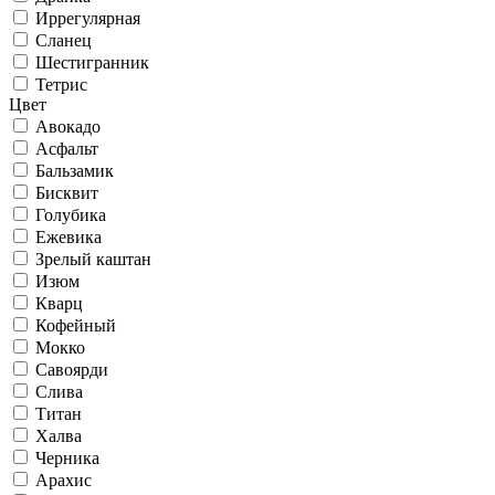
Иррегулярная
Сланец
Шестигранник
Тетрис
Цвет
Авокадо
Асфальт
Бальзамик
Бисквит
Голубика
Ежевика
Зрелый каштан
Изюм
Кварц
Кофейный
Мокко
Савоярди
Слива
Титан
Халва
Черника
Арахис