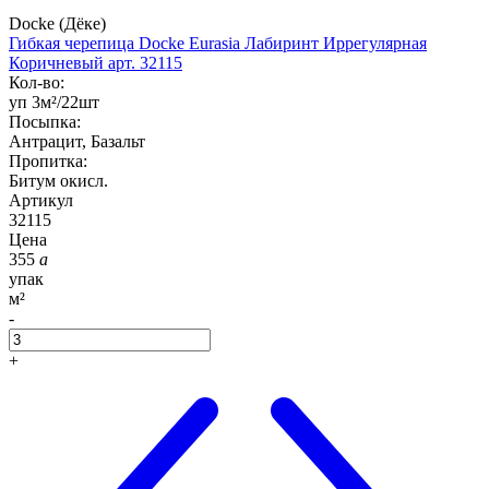
Docke (Дёке)
Гибкая черепица Docke Eurasia Лабиринт Иррегулярная
Коричневый арт. 32115
Кол-во:
уп 3м²/22шт
Посыпка:
Антрацит, Базальт
Пропитка:
Битум окисл.
Артикул
32115
Цена
355
a
упак
м²
-
+