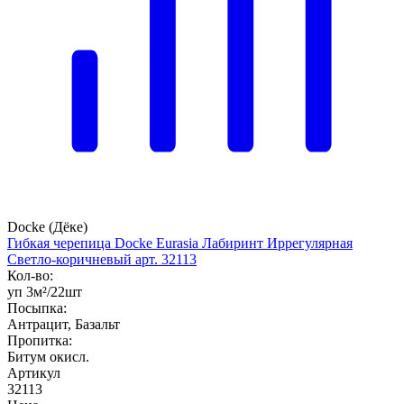
Docke (Дёке)
Гибкая черепица Docke Eurasia Лабиринт Иррегулярная
Светло-коричневый арт. 32113
Кол-во:
уп 3м²/22шт
Посыпка:
Антрацит, Базальт
Пропитка:
Битум окисл.
Артикул
32113