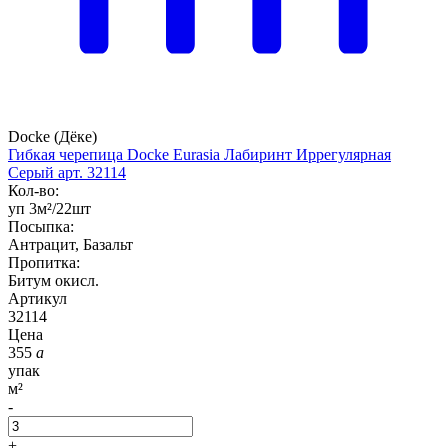
Docke (Дёке)
Гибкая черепица Docke Eurasia Лабиринт Иррегулярная
Серый арт. 32114
Кол-во:
уп 3м²/22шт
Посыпка:
Антрацит, Базальт
Пропитка:
Битум окисл.
Артикул
32114
Цена
355
a
упак
м²
-
+