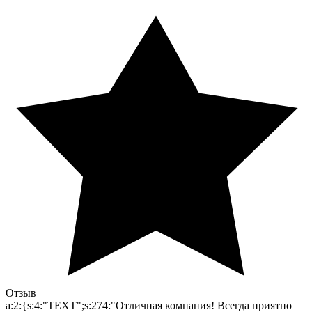
Отзыв
a:2:{s:4:"TEXT";s:274:"Отличная компания! Всегда приятно