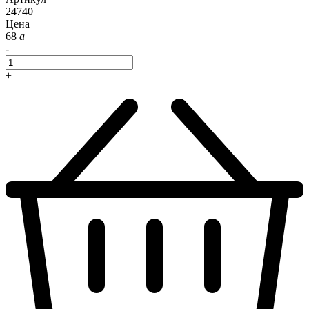
24740
Цена
68
a
-
+