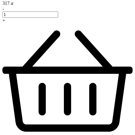
317
a
-
+