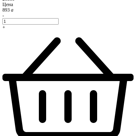
Цена
893
a
-
+