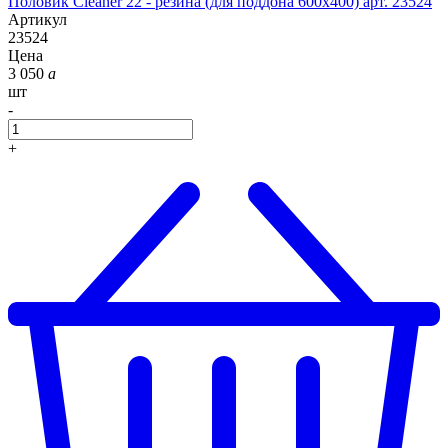
Половик Cleaner 22 - резина (для поддона 600x400) арт. 23524
Артикул
23524
Цена
3 050
a
шт
-
+