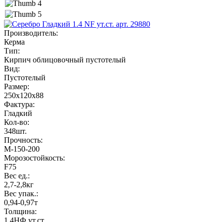
Производитель
:
Керма
Тип
:
Кирпич облицовочный пустотелый
Вид
:
Пустотелый
Размер
:
250x120x88
Фактура
:
Гладкий
Кол-во
:
348шт.
Прочность
:
М-150-200
Морозостойкость
:
F75
Вес ед.
:
2,7-2,8кг
Вес упак.
:
0,94-0,97т
Толщина
:
1,4НФ ут.ст.