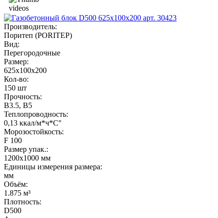
Производитель
:
Поритеп (PORITEP)
Вид
:
Перегородочные
Размер
:
625x100x200
Кол-во
:
150 шт
Прочность
:
B3.5, B5
Теплопроводность
:
0,13 ккал/м*ч*С°
Морозостойкость
:
F 100
Размер упак.
:
1200x1000 мм
Единицы измерения размера
:
мм
Объём
:
1.875 м³
Плотность
:
D500