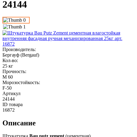
24144
Производитель
:
Бергауф (Bergauf)
Кол-во
:
25 кг
Прочность
:
М 60
Морозостойкость
:
F-50
Артикул
24144
ID товара
16872
Описание
Штукатурка
Bau putz zement
(цементная).